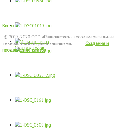
Вверх
© 2017-2020 ООО
«Равновесие»
- весоизмерительные
технологии. Все права защищены.
Создание и
Монтаж весов
продвижение сайтов